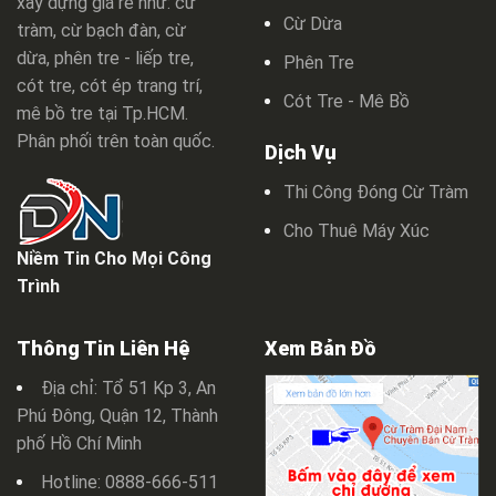
xây dựng giá rẻ như: cừ
Cừ Dừa
tràm, cừ bạch đàn, cừ
dừa, phên tre - liếp tre,
Phên Tre
cót tre, cót ép trang trí,
Cót Tre - Mê Bồ
mê bồ tre tại Tp.HCM.
Phân phối trên toàn quốc.
Dịch Vụ
Thi Công Đóng Cừ Tràm
Cho Thuê Máy Xúc
Niềm Tin Cho Mọi Công
Trình
Thông Tin Liên Hệ
Xem Bản Đồ
Địa chỉ: Tổ 51 Kp 3, An
Phú Đông, Quận 12, Thành
phố Hồ Chí Minh
Hotline: 0888-666-511