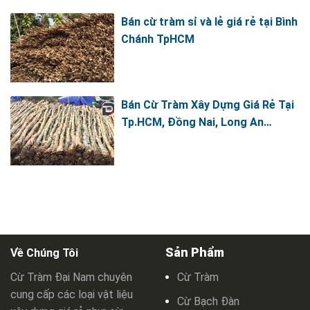
Bán cừ tràm sỉ và lẻ giá rẻ tại Bình
Chánh TpHCM
Bán Cừ Tràm Xây Dựng Giá Rẻ Tại
Tp.HCM, Đồng Nai, Long An…
Sản Phẩm
Về Chúng Tôi
Cừ Tràm Đại Nam chuyên
Cừ Tràm
cung cấp các loại vật liệu
Cừ Bạch Đàn