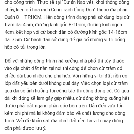
cho công trình. Thực tế tại “Dự án Nạo vét, khơi thông dòng
chảy, kiên cố hóa rạch Cung, rạch Lồng Đèn” thuộc địa phận
Quận 8 – TP.HCM. Hiện công trình đang phải sử dụng loại cừ
tràm dài 4.5m, đường kính gốc 8-10cm, đường kính ngọn
4cm; kết hợp với cừ bạch đàn có đường kính gốc 14-16cm
dài 7.5m. Cừ bạch đàn sử dụng để gia cố những vị trí cống
hộp có tải trọng lớn.
Đối với những công trình nhà xưởng, nhà phố thì tùy thuộc
vào địa chất đất nền tại nơi thi công để chọn cừ tràm có
chiều dài bao nhiêu cho phù hợp. Với những vị trí đất nền có
lớp đất yếu bên dưới không quá dày. Việc chọn loại cừ tràm
quá dài sẽ ảnh hưởng tới công tác thi công đóng cừ. Cừ quá
dài khi đóng sẽ làm gãy gập nhiều, cừ đóng không xuống hết
được phải cắt ngang phần gốc bên trên. Dẫn đến vừa tốn
kém chi phí mà lại không đảm bảo về chất lượng cho công
trình. Vấn đề khảo sát địa chất đất nền tại vị trí xây dựng
cần phải được lưu ý.