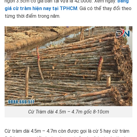
ngọn 3.5cm có giá bán tại vựa là 42.000đ. Xem ngay:
bảng
giá cừ tràm hiện nay tại TPHCM
. Giá có thể thay đổi theo
từng thời điểm trong năm.
Cừ Tràm dài 4.5m – 4.7m gốc 8-10cm
Cừ tràm dài 4.5m – 4.7m còn được gọi là cừ 5 hay cừ tràm